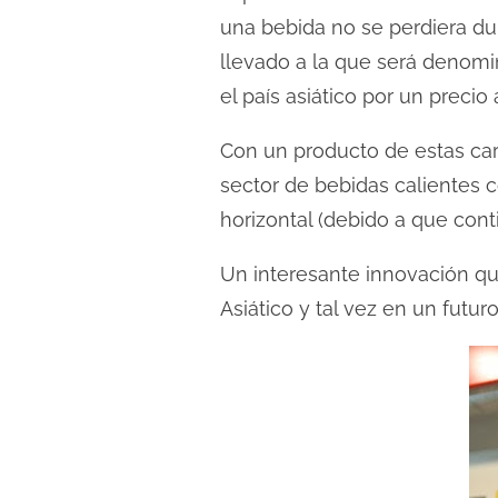
l
una bebida no se perdiera du
e
llevado a la que será denom
c
el país asiático por un preci
t
u
Con un producto de estas car
r
sector de bebidas calientes 
a
horizontal (debido a que cont
d
e
Un interesante innovación qu
l
Asiático y tal vez en un futu
a
e
n
t
r
a