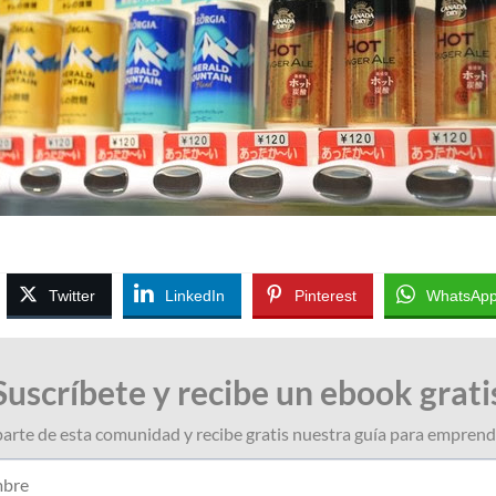
Twitter
LinkedIn
Pinterest
WhatsAp