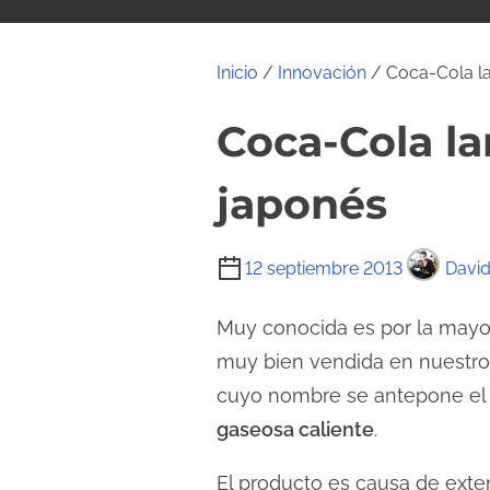
i
d
o
Inicio
/
Innovación
/ Coca-Cola la
Coca-Cola la
japonés
T
12 septiembre 2013
David
i
e
Muy conocida es por la mayor
m
muy bien vendida en nuestro
p
cuyo nombre se antepone el p
o
gaseosa caliente
.
d
e
El producto es causa de exte