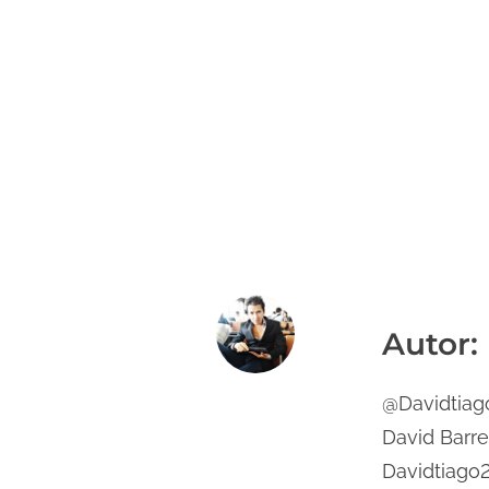
Autor:
@Davidtiago
David Barr
Davidtiago