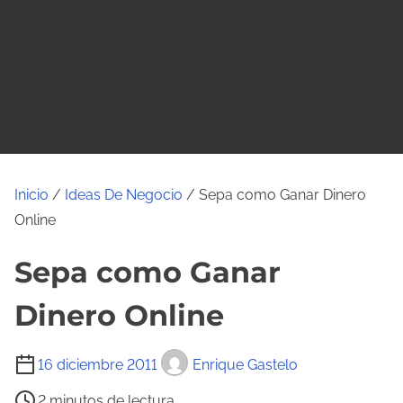
o
Inicio
/
Ideas De Negocio
/ Sepa como Ganar Dinero
Online
Sepa como Ganar
Dinero Online
T
16 diciembre 2011
Enrique Gastelo
i
2 minutos de lectura