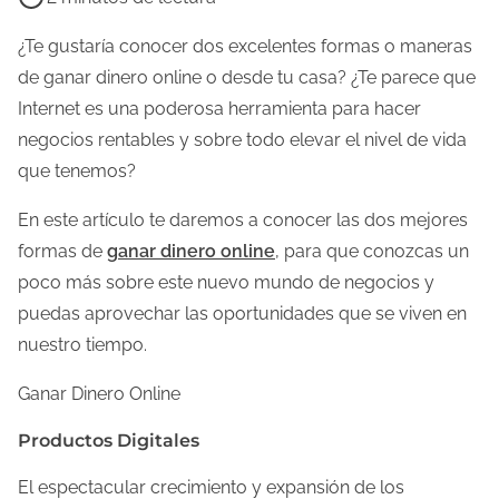
e
m
¿Te gustaría conocer dos excelentes formas o maneras
p
de ganar dinero online o desde tu casa? ¿Te parece que
o
Internet es una poderosa herramienta para hacer
d
negocios rentables y sobre todo elevar el nivel de vida
e
que tenemos?
l
En este artículo te daremos a conocer las dos mejores
e
formas de
ganar dinero online
, para que conozcas un
c
poco más sobre este nuevo mundo de negocios y
t
puedas aprovechar las oportunidades que se viven en
u
nuestro tiempo.
r
a
Ganar Dinero Online
d
Productos Digitales
e
l
El espectacular crecimiento y expansión de los