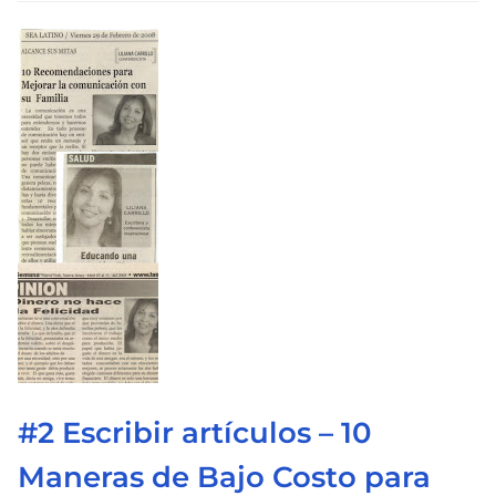
e
c
t
u
r
a
d
e
l
a
e
n
t
#2 Escribir artículos – 10
r
a
Maneras de Bajo Costo para
d