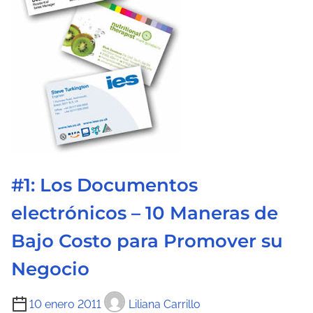
a
d
e
l
a
e
n
t
r
#1: Los Documentos
a
d
electrónicos – 10 Maneras de
a
Bajo Costo para Promover su
Negocio
T
10 enero 2011
Liliana Carrillo