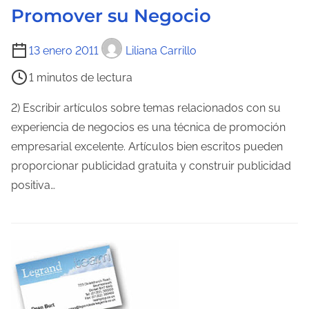
Promover su Negocio
a
T
13 enero 2011
Liliana Carrillo
i
1 minutos de lectura
e
m
2) Escribir artículos sobre temas relacionados con su
p
experiencia de negocios es una técnica de promoción
o
empresarial excelente. Artículos bien escritos pueden
d
proporcionar publicidad gratuita y construir publicidad
e
positiva…
l
e
c
t
u
r