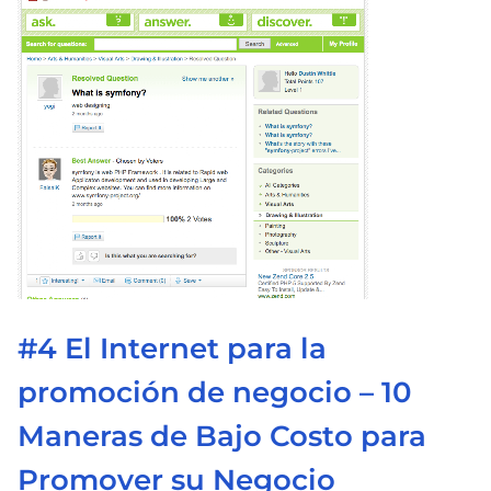
c
t
u
r
a
d
e
l
a
e
n
t
#4 El Internet para la
r
promoción de negocio – 10
a
Maneras de Bajo Costo para
d
a
Promover su Negocio