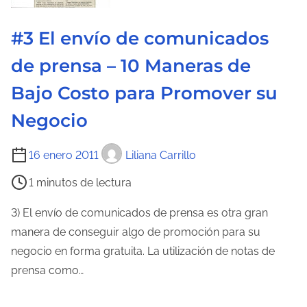
d
e
#3 El envío de comunicados
l
de prensa – 10 Maneras de
a
e
Bajo Costo para Promover su
n
Negocio
t
r
T
16 enero 2011
Liliana Carrillo
a
i
d
1 minutos de lectura
e
a
m
3) El envío de comunicados de prensa es otra gran
p
manera de conseguir algo de promoción para su
o
negocio en forma gratuita. La utilización de notas de
d
prensa como…
e
l