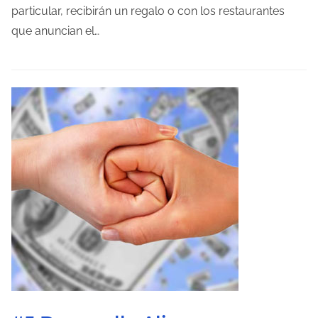
o
particular, recibirán un regalo o con los restaurantes
d
que anuncian el…
e
l
e
c
t
u
r
a
d
e
l
a
e
n