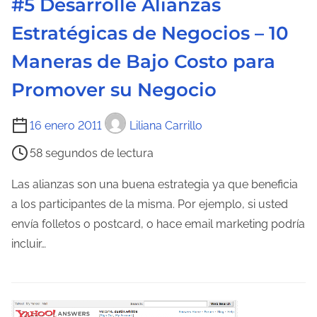
#5 Desarrolle Alianzas
t
r
Estratégicas de Negocios – 10
a
Maneras de Bajo Costo para
d
Promover su Negocio
a
T
16 enero 2011
Liliana Carrillo
i
58 segundos de lectura
e
m
Las alianzas son una buena estrategia ya que beneficia
p
a los participantes de la misma. Por ejemplo, si usted
o
envía folletos o postcard, o hace email marketing podría
d
incluir…
e
l
e