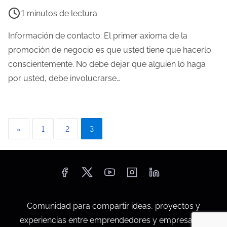
i
1 minutos de lectura
e
m
Información de contacto: El primer axioma de la
p
promoción de negocio es que usted tiene que hacerlo
o
conscientemente. No debe dejar que alguien lo haga
d
por usted, debe involucrarse…
e
l
e
P
«
1
2
3
c
a
t
u
g
r
i
a
d
n
Comunidad para compartir ideas, proyectos y
e
experiencias entre emprendedores y empresarios.