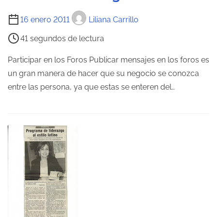
T
16 enero 2011
Liliana Carrillo
i
41 segundos de lectura
e
m
Participar en los Foros Publicar mensajes en los foros es
p
un gran manera de hacer que su negocio se conozca
o
entre las persona, ya que estas se enteren del…
d
e
l
e
c
t
u
r
a