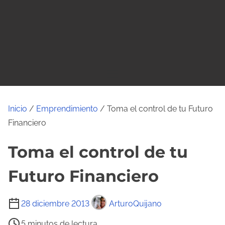
o
Inicio
/
Emprendimiento
/ Toma el control de tu Futuro
Financiero
Toma el control de tu
Futuro Financiero
T
28 diciembre 2013
ArturoQuijano
i
5 minutos de lectura