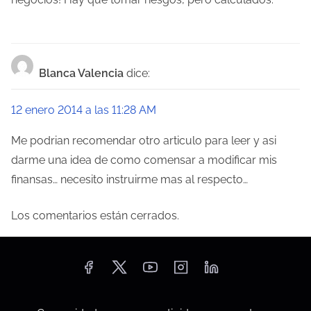
a
d
a
Blanca Valencia
dice:
s
12 enero 2014 a las 11:28 AM
Me podrian recomendar otro articulo para leer y asi
darme una idea de como comensar a modificar mis
finansas… necesito instruirme mas al respecto…
Los comentarios están cerrados.