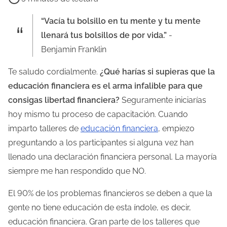
e
m
“Vacía tu bolsillo en tu mente y tu mente
p
llenará tus bolsillos de por vida.”
-
o
Benjamin Franklin
d
Te saludo cordialmente.
¿Qué harías si supieras que la
e
educación financiera es el arma infalible para que
l
consigas libertad financiera?
Seguramente iniciarías
e
hoy mismo tu proceso de capacitación. Cuando
c
imparto talleres de
educación financiera
, empiezo
t
preguntando a los participantes si alguna vez han
u
llenado una declaración financiera personal. La mayoría
r
siempre me han respondido que NO.
a
d
El 90% de los problemas financieros se deben a que la
e
gente no tiene educación de esta índole, es decir,
l
educación financiera. Gran parte de los talleres que