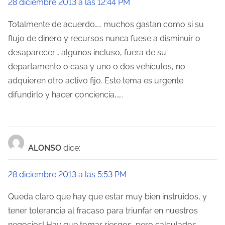
a
28 diciembre 2013 a las 12:44 PM
c
Totalmente de acuerdo….. muchos gastan como si su
flujo de dinero y recursos nunca fuese a disminuir o
i
desaparecer…. algunos incluso, fuera de su
ó
departamento o casa y uno o dos vehículos, no
adquieren otro activo fijo. Este tema es urgente
n
difundirlo y hacer conciencia,…..
d
e
e
ALONSO
dice:
n
28 diciembre 2013 a las 5:53 PM
t
Queda claro que hay que estar muy bien instruidos, y
r
tener tolerancia al fracaso para triunfar en nuestros
negocios! Hay que tomar riesgos, pero calculados.