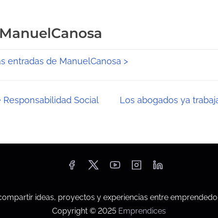
 ManuelCanosa
las entradas de ManuelCanosa >
 Responsabilidad Social
Los abogados ya trabaj
mpartir ideas, proyectos y experiencias entre emprendedo
Copyright © 2025
Emprendices