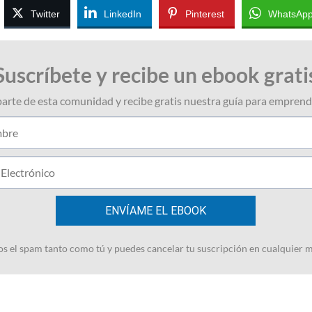
Twitter
LinkedIn
Pinterest
WhatsAp