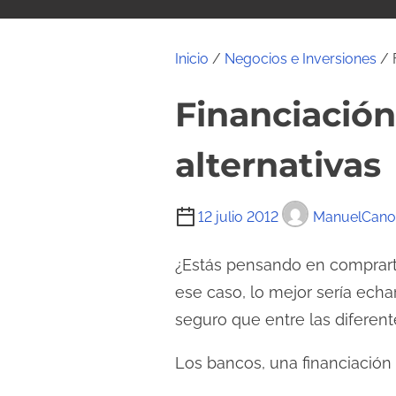
i
d
o
Inicio
/
Negocios e Inversiones
/ 
Financiació
alternativas
T
12 julio 2012
ManuelCano
i
e
¿Estás pensando en comprarte
m
ese caso, lo mejor sería echa
p
seguro que entre las diferen
o
d
Los bancos, una financiación 
e