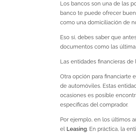
Los bancos son una de las pos
l
banco te puede ofrecer buenas
e
c
como una domiciliación de n
t
Eso sí, debes saber que ante
u
documentos como las últimas n
r
a
Las entidades financieras de
d
e
Otra opción para financiarte
l
de automóviles. Estas entida
a
ocasiones es posible encont
e
específicas del comprador.
n
t
Por ejemplo, en los últimos 
r
el
Leasing
. En práctica, la e
a