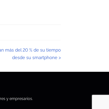
an más del 20 % de su tiempo
desde su smartphone
>
res y empresarios.